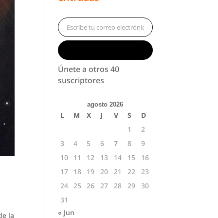
Escribe tu correo electrónico…
Suscribirse
Únete a otros 40
suscriptores
agosto 2026
L
M
X
J
V
S
D
1
2
3
4
5
6
7
8
9
10
11
12
13
14
15
16
17
18
19
20
21
22
23
24
25
26
27
28
29
30
31
« Jun
de la