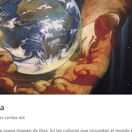
ca
s caritas est
á la nueva imagen de Dios. En las culturas que circundan el mundo 