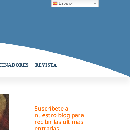
Español
CINADORES
REVISTA
Suscríbete a
nuestro blog para
recibir las últimas
entradas