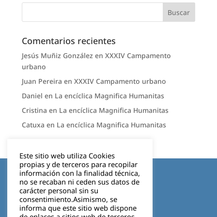
Comentarios recientes
Jesús Muñiz González
en
XXXIV Campamento
urbano
Juan Pereira
en
XXXIV Campamento urbano
Daniel
en
La encíclica Magnifica Humanitas
Cristina
en
La encíclica Magnifica Humanitas
Catuxa
en
La encíclica Magnifica Humanitas
Este sitio web utiliza Cookies
propias y de terceros para recopilar
Aviso legal
información con la finalidad técnica,
no se recaban ni ceden sus datos de
carácter personal sin su
Política de privacidad
consentimiento.Asimismo, se
informa que este sitio web dispone
Cookies
de enlaces a sitios web de terceros