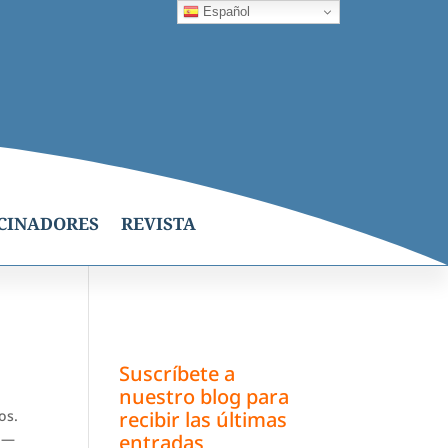
Español
CINADORES
REVISTA
Suscríbete a
nuestro blog para
os.
recibir las últimas
. —
entradas