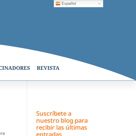
Español
CINADORES
REVISTA
Suscríbete a
nuestro blog para
e
recibir las últimas
era
entradas