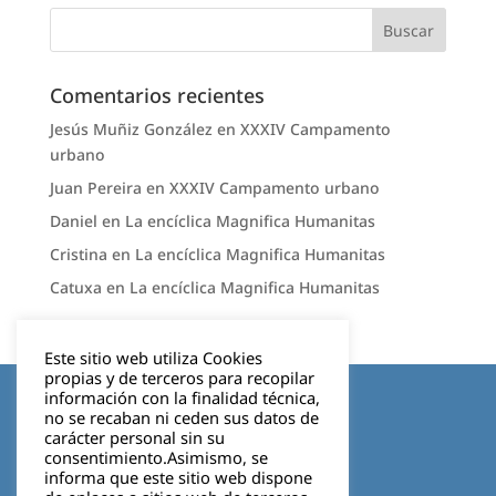
Comentarios recientes
Jesús Muñiz González
en
XXXIV Campamento
urbano
Juan Pereira
en
XXXIV Campamento urbano
Daniel
en
La encíclica Magnifica Humanitas
Cristina
en
La encíclica Magnifica Humanitas
Catuxa
en
La encíclica Magnifica Humanitas
Este sitio web utiliza Cookies
propias y de terceros para recopilar
Aviso legal
información con la finalidad técnica,
no se recaban ni ceden sus datos de
carácter personal sin su
Política de privacidad
consentimiento.Asimismo, se
informa que este sitio web dispone
Cookies