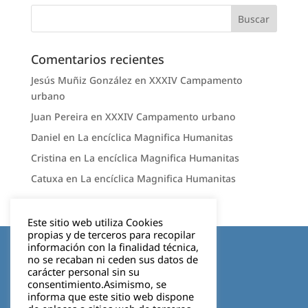
Comentarios recientes
Jesús Muñiz González
en
XXXIV Campamento
urbano
Juan Pereira
en
XXXIV Campamento urbano
Daniel
en
La encíclica Magnifica Humanitas
Cristina
en
La encíclica Magnifica Humanitas
Catuxa
en
La encíclica Magnifica Humanitas
Este sitio web utiliza Cookies
propias y de terceros para recopilar
Aviso legal
información con la finalidad técnica,
no se recaban ni ceden sus datos de
carácter personal sin su
Política de privacidad
consentimiento.Asimismo, se
informa que este sitio web dispone
Cookies