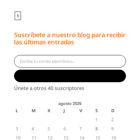
1
Suscríbete a nuestro blog para recibir
las últimas entradas
Escribe tu correo electrónico…
Suscribirse
Únete a otros 40 suscriptores
agosto 2026
L
M
X
J
V
S
D
1
2
3
4
5
6
7
8
9
10
11
12
13
14
15
16