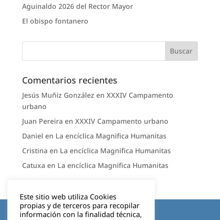
Aguinaldo 2026 del Rector Mayor
El obispo fontanero
Comentarios recientes
Jesús Muñiz González
en
XXXIV Campamento
urbano
Juan Pereira
en
XXXIV Campamento urbano
Daniel
en
La encíclica Magnifica Humanitas
Cristina
en
La encíclica Magnifica Humanitas
Catuxa
en
La encíclica Magnifica Humanitas
Este sitio web utiliza Cookies
propias y de terceros para recopilar
Aviso legal
información con la finalidad técnica,