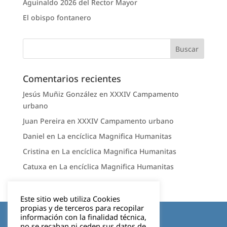
Aguinaldo 2026 del Rector Mayor
El obispo fontanero
Comentarios recientes
Jesús Muñiz González
en
XXXIV Campamento
urbano
Juan Pereira
en
XXXIV Campamento urbano
Daniel
en
La encíclica Magnifica Humanitas
Cristina
en
La encíclica Magnifica Humanitas
Catuxa
en
La encíclica Magnifica Humanitas
Este sitio web utiliza Cookies
propias y de terceros para recopilar
Aviso legal
información con la finalidad técnica,
no se recaban ni ceden sus datos de