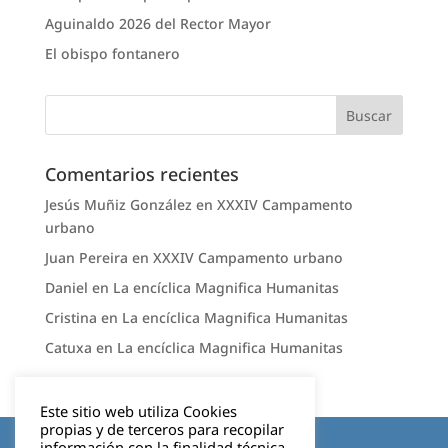
Aguinaldo 2026 del Rector Mayor
El obispo fontanero
Comentarios recientes
Jesús Muñiz González
en
XXXIV Campamento
urbano
Juan Pereira
en
XXXIV Campamento urbano
Daniel
en
La encíclica Magnifica Humanitas
Cristina
en
La encíclica Magnifica Humanitas
Catuxa
en
La encíclica Magnifica Humanitas
Este sitio web utiliza Cookies
propias y de terceros para recopilar
Aviso legal
información con la finalidad técnica,