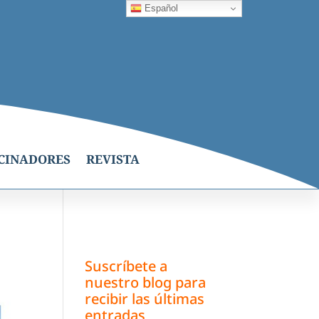
Español
CINADORES
REVISTA
Suscríbete a
nuestro blog para
recibir las últimas
entradas