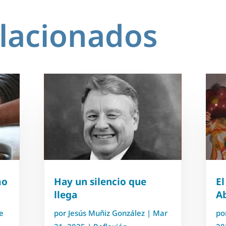
elacionados
mo
Hay un silencio que
El
llega
A
e
por
Jesús Muñiz González
|
Mar
po