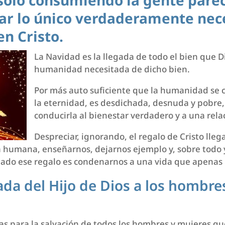
solo consumiendo la gente parece
r lo único verdaderamente nece
en Cristo.
La Navidad es la llegada de todo el bien que 
humanidad necesitada de dicho bien.
Por más auto suficiente que la humanidad se c
la eternidad, es desdichada, desnuda y pobre
conducirla al bienestar verdadero y a una rela
Despreciar, ignorando, el regalo de Cristo ll
 humana, enseñarnos, dejarnos ejemplo y, sobre todo y
lado ese regalo es condenarnos a una vida que apenas
ada del Hijo de Dios a los hombre
as para la salvación de todos los hombres y mujeres que