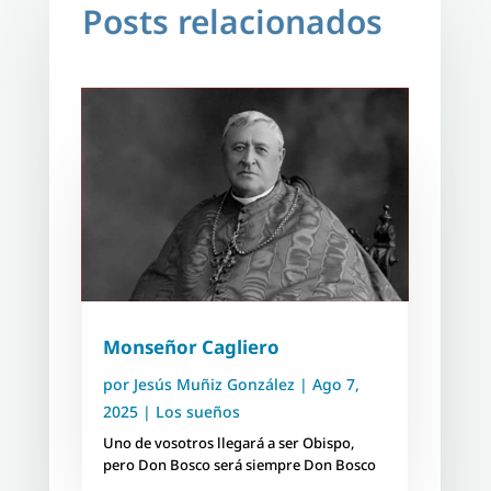
Posts relacionados
Monseñor Cagliero
por
Jesús Muñiz González
|
Ago 7,
2025
|
Los sueños
Uno de vosotros llegará a ser Obispo,
pero Don Bosco será siempre Don Bosco