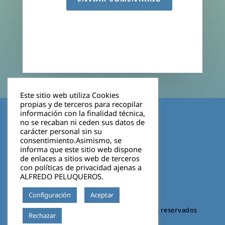
Este sitio web utiliza Cookies
propias y de terceros para recopilar
Aviso legal
información con la finalidad técnica,
no se recaban ni ceden sus datos de
carácter personal sin su
Política de privacidad
consentimiento.Asimismo, se
informa que este sitio web dispone
Cookies
de enlaces a sitios web de terceros
con políticas de privacidad ajenas a
ALFREDO PELUQUEROS.
Configuración
Aceptar
©2026 VIGO BOSCO. Todos los derechos reservados
Leer más
Rechazar