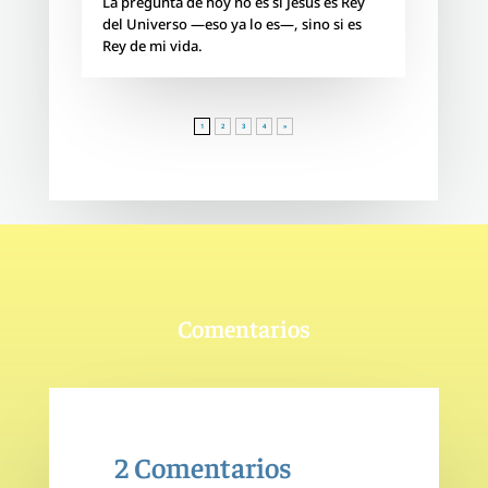
La pregunta de hoy no es si Jesús es Rey
del Universo —eso ya lo es—, sino si es
Rey de mi vida.
1
2
3
4
»
Comentarios
2 Comentarios