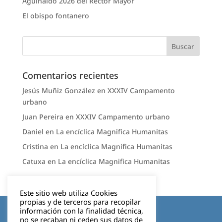
Aguinaldo 2026 del Rector Mayor
El obispo fontanero
Comentarios recientes
Jesús Muñiz González
en
XXXIV Campamento
urbano
Juan Pereira
en
XXXIV Campamento urbano
Daniel
en
La encíclica Magnifica Humanitas
Cristina
en
La encíclica Magnifica Humanitas
Catuxa
en
La encíclica Magnifica Humanitas
Este sitio web utiliza Cookies
propias y de terceros para recopilar
Aviso legal
información con la finalidad técnica,
no se recaban ni ceden sus datos de