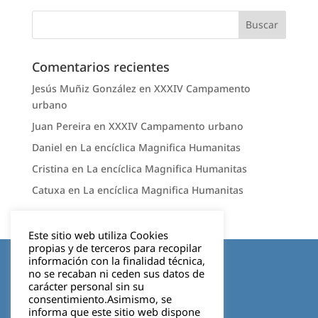
Comentarios recientes
Jesús Muñiz González
en
XXXIV Campamento
urbano
Juan Pereira
en
XXXIV Campamento urbano
Daniel
en
La encíclica Magnifica Humanitas
Cristina
en
La encíclica Magnifica Humanitas
Catuxa
en
La encíclica Magnifica Humanitas
Este sitio web utiliza Cookies
propias y de terceros para recopilar
Aviso legal
información con la finalidad técnica,
no se recaban ni ceden sus datos de
carácter personal sin su
Política de privacidad
consentimiento.Asimismo, se
informa que este sitio web dispone