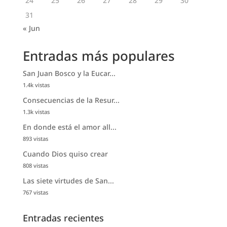
24
25
26
27
28
29
30
31
« Jun
Entradas más populares
San Juan Bosco y la Eucar...
1.4k vistas
Consecuencias de la Resur...
1.3k vistas
En donde está el amor all...
893 vistas
Cuando Dios quiso crear
808 vistas
Las siete virtudes de San...
767 vistas
Entradas recientes