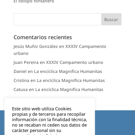
El obispo fontanero
Comentarios recientes
Jesús Muñiz González
en
XXXIV Campamento
urbano
Juan Pereira
en
XXXIV Campamento urbano
Daniel
en
La encíclica Magnifica Humanitas
Cristina
en
La encíclica Magnifica Humanitas
Catuxa
en
La encíclica Magnifica Humanitas
Este sitio web utiliza Cookies
propias y de terceros para recopilar
Aviso legal
información con la finalidad técnica,
no se recaban ni ceden sus datos de
carácter personal sin su
Política de privacidad