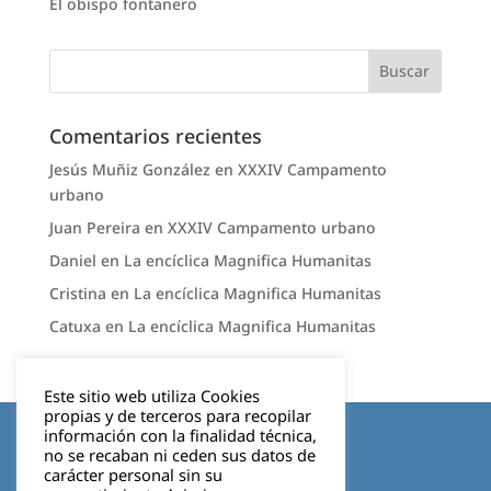
El obispo fontanero
Comentarios recientes
Jesús Muñiz González
en
XXXIV Campamento
urbano
Juan Pereira
en
XXXIV Campamento urbano
Daniel
en
La encíclica Magnifica Humanitas
Cristina
en
La encíclica Magnifica Humanitas
Catuxa
en
La encíclica Magnifica Humanitas
Este sitio web utiliza Cookies
propias y de terceros para recopilar
Aviso legal
información con la finalidad técnica,
no se recaban ni ceden sus datos de
carácter personal sin su
Política de privacidad