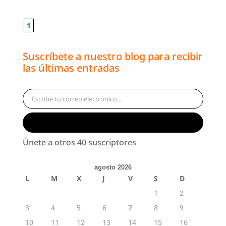
1
Suscríbete a nuestro blog para recibir
las últimas entradas
Escribe tu correo electrónico…
Suscribirse
Únete a otros 40 suscriptores
agosto 2026
L
M
X
J
V
S
D
1
2
3
4
5
6
7
8
9
10
11
12
13
14
15
16