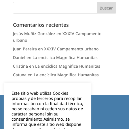
Comentarios recientes
Jesús Muñiz González
en
XXXIV Campamento
urbano
Juan Pereira
en
XXXIV Campamento urbano
Daniel
en
La encíclica Magnifica Humanitas
Cristina
en
La encíclica Magnifica Humanitas
Catuxa
en
La encíclica Magnifica Humanitas
Este sitio web utiliza Cookies
propias y de terceros para recopilar
Aviso legal
información con la finalidad técnica,
no se recaban ni ceden sus datos de
carácter personal sin su
Política de privacidad
consentimiento.Asimismo, se
informa que este sitio web dispone
Cookies