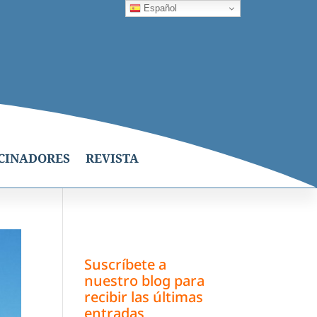
Español
CINADORES
REVISTA
Suscríbete a
nuestro blog para
recibir las últimas
entradas