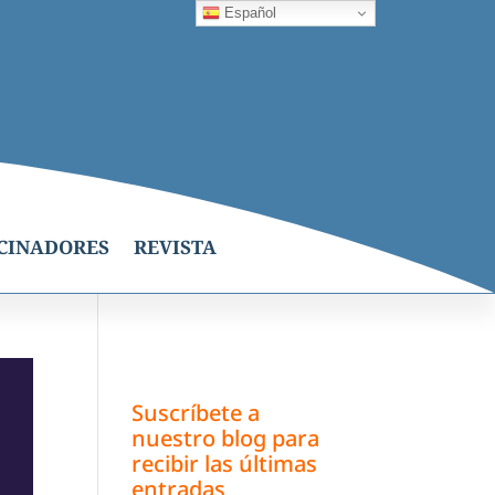
Español
CINADORES
REVISTA
Suscríbete a
nuestro blog para
recibir las últimas
entradas