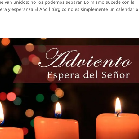
ue van unidos; no los podemos separar. Lo mismo sucede con la
ra y esperanza El Año litúrgico no es simplemente un calendario