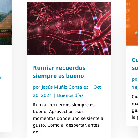
C
Rumiar recuerdos
s
siempre es bueno
t
po
por
Jesús Muñiz González
|
Oct
18
20, 2021
|
Buenos días
Cu
ma
Rumiar recuerdos siempre es
gu
bueno. Aprovechar esos
la 
momentos donde uno se siente a
gusto. Como al despertar, antes
de...