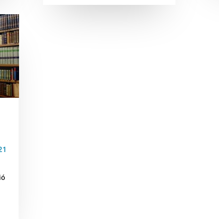
21
ió