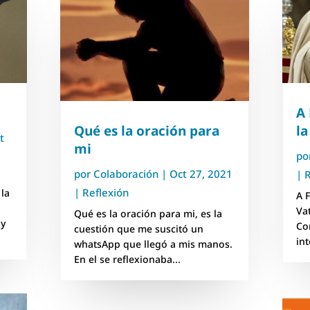
A 
Qué es la oración para
la
t
mi
po
por
Colaboración
|
Oct 27, 2021
|
R
|
Reflexión
 la
A F
Va
Qué es la oración para mi, es la
 y
Co
cuestión que me suscitó un
in
whatsApp que llegó a mis manos.
En el se reflexionaba...