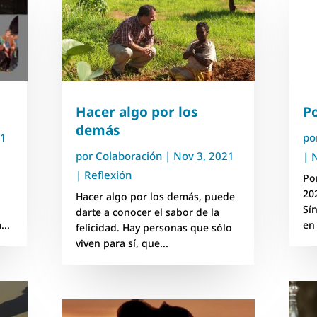
Hacer algo por los
Po
demás
21
po
por
Colaboración
|
Nov 3, 2021
|
N
|
Reflexión
Po
20
Hacer algo por los demás, puede
Sí
darte a conocer el sabor de la
...
en
felicidad. Hay personas que sólo
viven para sí, que...