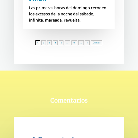
Las primeras horas del domingo recogen
los excesos de la noche del sábado,
infinita, mareada, revuelta.
1
2
3
4
5
...
10
...
»
Última »
Comentarios