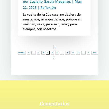
por
Luciano García Medeiros
|
May
22, 2023
|
Reflexión
La vuelta de Jesús a casa, no debiera de
asustarnos, ni angustiarnos, porque en
realidad, se va, pero se queda y para
siempre, con nosotros.
«
Primera
«
...
3
4
5
6
7
...
10
20
30
...
»
Última
»
Comentarios