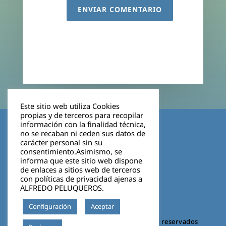
ENVIAR COMENTARIO
Este sitio web utiliza Cookies
propias y de terceros para recopilar
Aviso legal
información con la finalidad técnica,
no se recaban ni ceden sus datos de
carácter personal sin su
Política de privacidad
consentimiento.Asimismo, se
informa que este sitio web dispone
Cookies
de enlaces a sitios web de terceros
con políticas de privacidad ajenas a
ALFREDO PELUQUEROS.
Configuración
Aceptar
©2026 VIGO BOSCO. Todos los derechos reservados