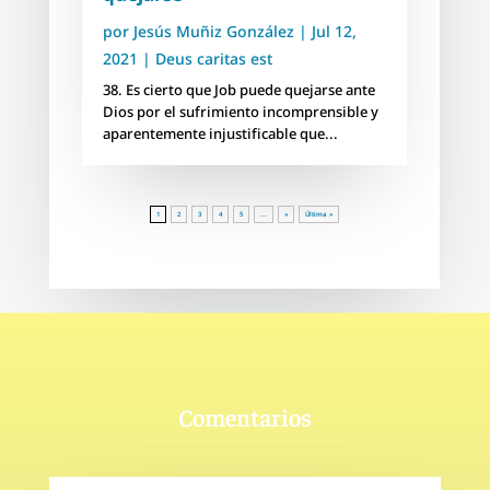
por
Jesús Muñiz González
|
Jul 12,
2021
|
Deus caritas est
38. Es cierto que Job puede quejarse ante
Dios por el sufrimiento incomprensible y
aparentemente injustificable que...
1
2
3
4
5
...
»
Última »
Comentarios