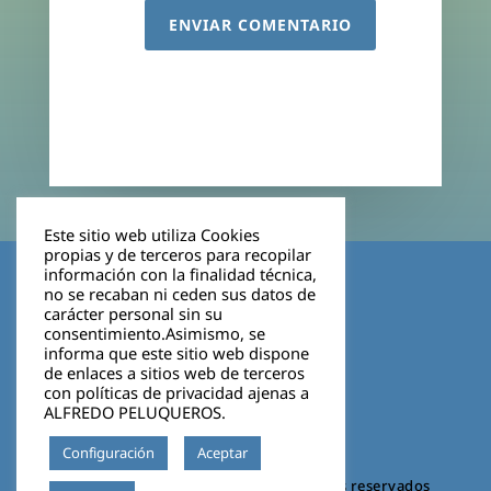
ENVIAR COMENTARIO
Este sitio web utiliza Cookies
propias y de terceros para recopilar
Aviso legal
información con la finalidad técnica,
no se recaban ni ceden sus datos de
carácter personal sin su
Política de privacidad
consentimiento.Asimismo, se
informa que este sitio web dispone
Cookies
de enlaces a sitios web de terceros
con políticas de privacidad ajenas a
ALFREDO PELUQUEROS.
Configuración
Aceptar
©2026 VIGO BOSCO. Todos los derechos reservados