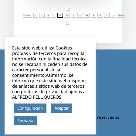
«
Primera
«
...
8
9
10
11
12
...
20
30
40
...
»
Última
»
Este sitio web utiliza Cookies
propias y de terceros para recopilar
Aviso legal
información con la finalidad técnica,
no se recaban ni ceden sus datos de
carácter personal sin su
Política de privacidad
consentimiento.Asimismo, se
informa que este sitio web dispone
Cookies
de enlaces a sitios web de terceros
con políticas de privacidad ajenas a
ALFREDO PELUQUEROS.
Configuración
Aceptar
©2026 VIGO BOSCO. Todos los derechos reservados
Leer más
Rechazar
Diseño web 🚀 invenzia