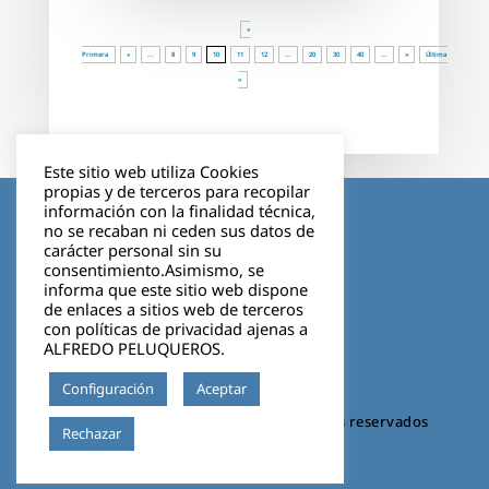
«
Primera
«
...
8
9
10
11
12
...
20
30
40
...
»
Última
»
Este sitio web utiliza Cookies
propias y de terceros para recopilar
Aviso legal
información con la finalidad técnica,
no se recaban ni ceden sus datos de
carácter personal sin su
Política de privacidad
consentimiento.Asimismo, se
informa que este sitio web dispone
Cookies
de enlaces a sitios web de terceros
con políticas de privacidad ajenas a
ALFREDO PELUQUEROS.
Configuración
Aceptar
©2026 VIGO BOSCO. Todos los derechos reservados
Leer más
Rechazar
Diseño web 🚀 invenzia