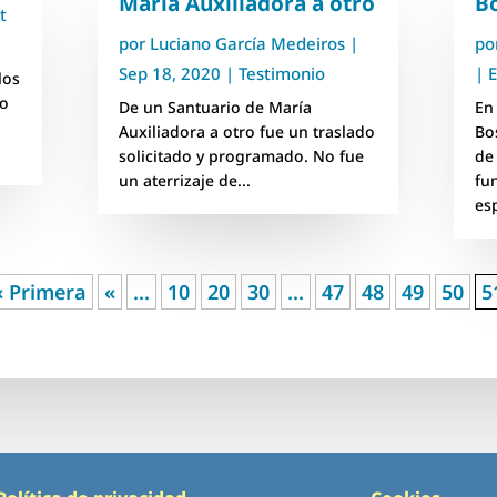
María Auxiliadora a otro
Bo
t
por
Luciano García Medeiros
|
po
Sep 18, 2020
|
Testimonio
|
E
los
co
De un Santuario de María
En 
Auxiliadora a otro fue un traslado
Bo
solicitado y programado. No fue
de
un aterrizaje de...
fu
es
« Primera
«
...
10
20
30
...
47
48
49
50
5