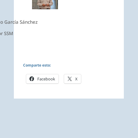
o García Sánchez
or SSM
Comparte esto:
Facebook
X